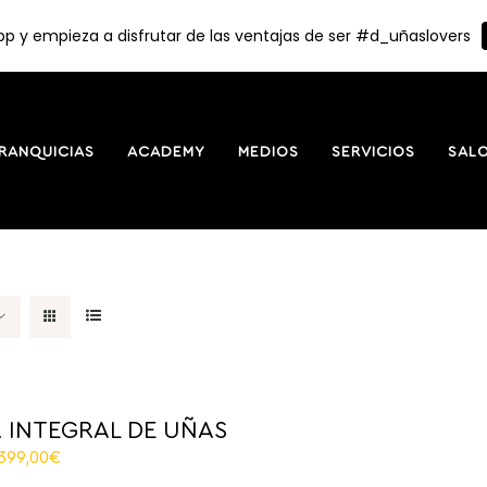
p y empieza a disfrutar de las ventajas de ser #d_uñaslovers
RANQUICIAS
ACADEMY
MEDIOS
SERVICIOS
SAL
 INTEGRAL DE UÑAS
El
.399,00
€
recio
precio