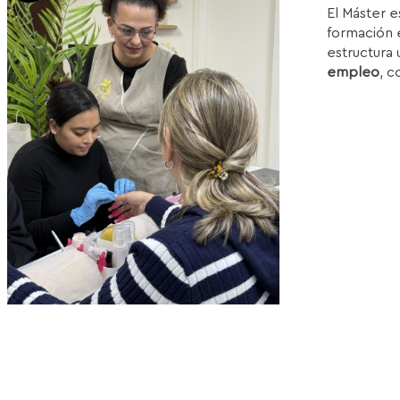
El Máster e
or
formación e
e
estructura 
1
empleo
, c