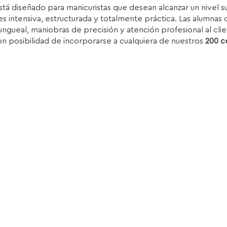
stá diseñado para manicuristas que desean alcanzar un nivel 
iginal
actual
s intensiva, estructurada y totalmente práctica. Las alumnas d
ra:
es:
ungueal, maniobras de precisión y atención profesional al clie
.850,00€.
1.399,00€.
on posibilidad de incorporarse a cualquiera de nuestros
200 c