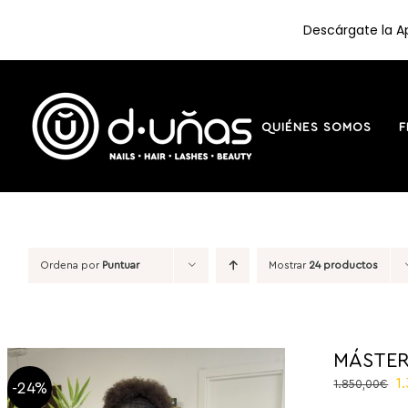
Descárgate la Ap
Saltar
al
contenido
QUIÉNES SOMOS
F
Ordena por
Puntuar
Mostrar
24 productos
MÁSTER
El
1
1.850,00
€
-24%
p