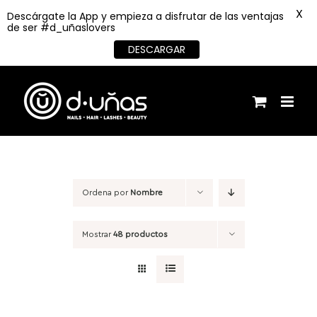
X
Descárgate la App y empieza a disfrutar de las ventajas
de ser #d_uñaslovers
DESCARGAR
Saltar
al
contenido
Ordena por
Nombre
Mostrar
48 productos