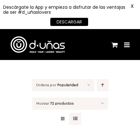
X
Descárgate la App y empieza a disfrutar de las ventajas
de ser #d_uñaslovers
DESCARGAR
Saltar
al
contenido
Ordena por
Popularidad
Mostrar
72 productos