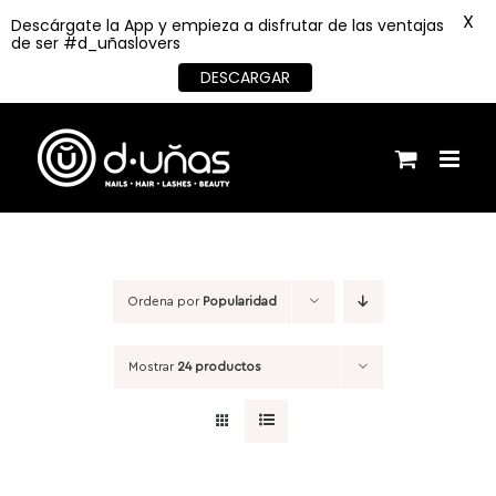
X
Descárgate la App y empieza a disfrutar de las ventajas
de ser #d_uñaslovers
DESCARGAR
Saltar
al
contenido
Ordena por
Popularidad
Mostrar
24 productos