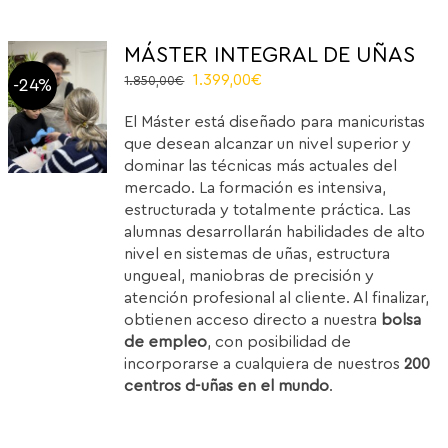
MÁSTER INTEGRAL DE UÑAS
El
El
1.399,00
€
1.850,00
€
-24%
precio
precio
El Máster está diseñado para manicuristas
original
actual
que desean alcanzar un nivel superior y
era:
es:
dominar las técnicas más actuales del
1.850,00€.
1.399,00€.
mercado. La formación es intensiva,
estructurada y totalmente práctica. Las
alumnas desarrollarán habilidades de alto
nivel en sistemas de uñas, estructura
ungueal, maniobras de precisión y
atención profesional al cliente. Al finalizar,
obtienen acceso directo a nuestra
bolsa
de empleo
, con posibilidad de
incorporarse a cualquiera de nuestros
200
centros d-uñas en el mundo
.