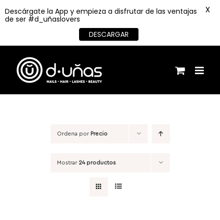
X
Descárgate la App y empieza a disfrutar de las ventajas
de ser #d_uñaslovers
DESCARGAR
Saltar
al
contenido
Ordena por
Precio
Mostrar
24 productos