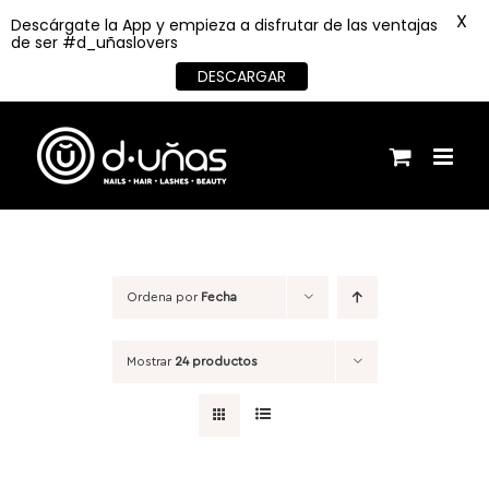
X
Descárgate la App y empieza a disfrutar de las ventajas
de ser #d_uñaslovers
DESCARGAR
Saltar
al
contenido
Ordena por
Fecha
Mostrar
24 productos