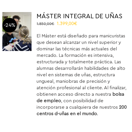
MÁSTER INTEGRAL DE UÑAS
El
El
1.399,00
€
1.850,00
€
-24%
precio
precio
El Máster está diseñado para manicuristas
original
actual
que desean alcanzar un nivel superior y
era:
es:
dominar las técnicas más actuales del
1.850,00€.
1.399,00€.
mercado. La formación es intensiva,
estructurada y totalmente práctica. Las
alumnas desarrollarán habilidades de alto
nivel en sistemas de uñas, estructura
ungueal, maniobras de precisión y
atención profesional al cliente. Al finalizar,
obtienen acceso directo a nuestra
bolsa
de empleo
, con posibilidad de
incorporarse a cualquiera de nuestros
200
centros d-uñas en el mundo
.