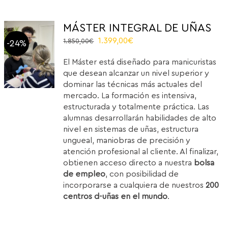
MÁSTER INTEGRAL DE UÑAS
El
El
1.399,00
€
1.850,00
€
-24%
precio
precio
El Máster está diseñado para manicuristas
original
actual
que desean alcanzar un nivel superior y
era:
es:
dominar las técnicas más actuales del
1.850,00€.
1.399,00€.
mercado. La formación es intensiva,
estructurada y totalmente práctica. Las
alumnas desarrollarán habilidades de alto
nivel en sistemas de uñas, estructura
ungueal, maniobras de precisión y
atención profesional al cliente. Al finalizar,
obtienen acceso directo a nuestra
bolsa
de empleo
, con posibilidad de
incorporarse a cualquiera de nuestros
200
centros d-uñas en el mundo
.