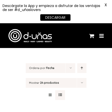
X
Descárgate la App y empieza a disfrutar de las ventajas
de ser #d_uñaslovers
DESCARGAR
Saltar
al
contenido
Ordena por
Fecha
Mostrar
24 productos