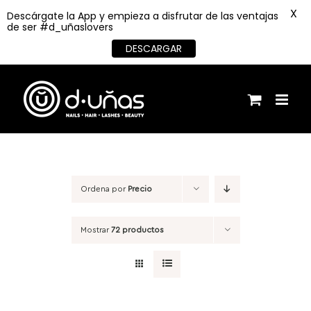
X
Descárgate la App y empieza a disfrutar de las ventajas
de ser #d_uñaslovers
DESCARGAR
Saltar
al
contenido
Ordena por
Precio
Mostrar
72 productos