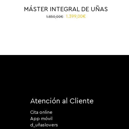
MÁSTER INTEGRAL DE UÑAS
El
El
1.399,00
€
1.850,00
€
precio
precio
original
actual
era:
es:
1.850,00€.
1.399,00€.
Atención al Cliente
Cita online
App móvil
d_uñaslovers