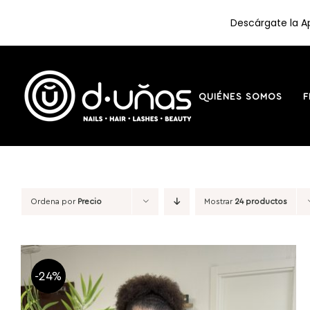
Descárgate la Ap
Saltar
al
contenido
QUIÉNES SOMOS
F
Ordena por
Precio
Mostrar
24 productos
-24%