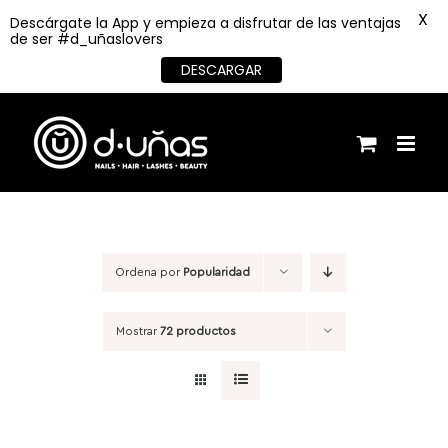
X
Descárgate la App y empieza a disfrutar de las ventajas
de ser #d_uñaslovers
DESCARGAR
Saltar
al
contenido
Ordena por
Popularidad
Mostrar
72 productos