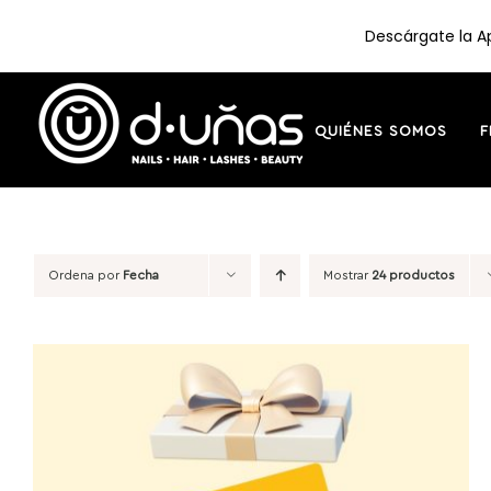
Descárgate la Ap
Saltar
al
contenido
QUIÉNES SOMOS
F
Ordena por
Fecha
Mostrar
24 productos