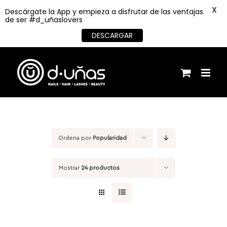
X
Descárgate la App y empieza a disfrutar de las ventajas
de ser #d_uñaslovers
DESCARGAR
Saltar
al
contenido
Ordena por
Popularidad
Mostrar
24 productos