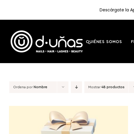
Descárgate la Ap
Saltar
al
contenido
QUIÉNES SOMOS
F
Ordena por
Nombre
Mostrar
48 productos