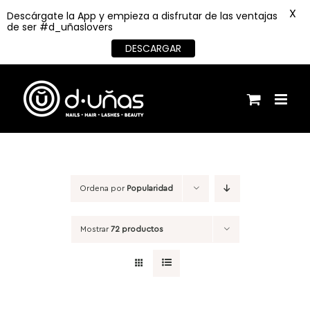
X
Descárgate la App y empieza a disfrutar de las ventajas
de ser #d_uñaslovers
DESCARGAR
Saltar
al
contenido
Ordena por
Popularidad
Mostrar
72 productos