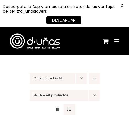
X
Descárgate la App y empieza a disfrutar de las ventajas
de ser #d_uñaslovers
DESCARGAR
Saltar
al
contenido
Ordena por
Fecha
Mostrar
48 productos