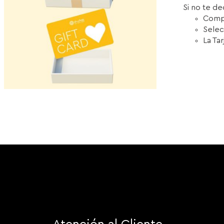
Si no te de
Compr
Selec
La Ta