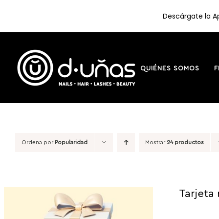
Descárgate la Ap
Saltar
al
contenido
QUIÉNES SOMOS
F
Ordena por
Popularidad
Mostrar
24 productos
Tarjeta 