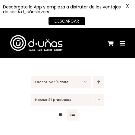
X
Descárgate la App y empieza a disfrutar de las ventajas
de ser #d_uñaslovers
DESCARGAR
Saltar
al
contenido
Ordena por
Puntuar
Mostrar
24 productos