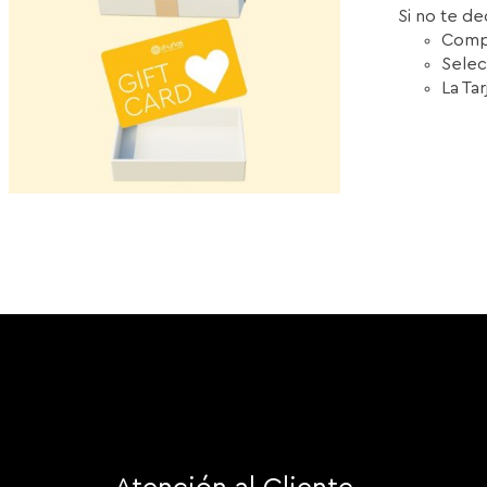
Si no te de
Compr
Selec
La Ta