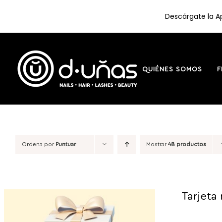
Descárgate la Ap
Saltar
al
contenido
QUIÉNES SOMOS
F
Ordena por
Puntuar
Mostrar
48 productos
Tarjeta 