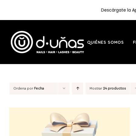
Descárgate la Ap
Saltar
al
contenido
QUIÉNES SOMOS
F
Ordena por
Fecha
Mostrar
24 productos