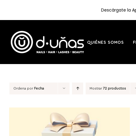
Descárgate la Ap
Saltar
al
contenido
QUIÉNES SOMOS
F
Ordena por
Fecha
Mostrar
72 productos