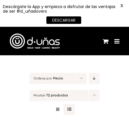
X
Descárgate la App y empieza a disfrutar de las ventajas
de ser #d_uñaslovers
DESCARGAR
Saltar
al
contenido
Ordena por
Precio
Mostrar
72 productos