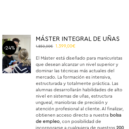
MÁSTER INTEGRAL DE UÑAS
El
El
1.399,00
€
1.850,00
€
-24%
precio
precio
El Máster está diseñado para manicuristas
original
actual
que desean alcanzar un nivel superior y
era:
es:
dominar las técnicas más actuales del
1.850,00€.
1.399,00€.
mercado. La formación es intensiva,
estructurada y totalmente práctica. Las
alumnas desarrollarán habilidades de alto
nivel en sistemas de uñas, estructura
ungueal, maniobras de precisión y
atención profesional al cliente. Al finalizar,
obtienen acceso directo a nuestra
bolsa
de empleo
, con posibilidad de
incorporarse a cualquiera de nuestros
200