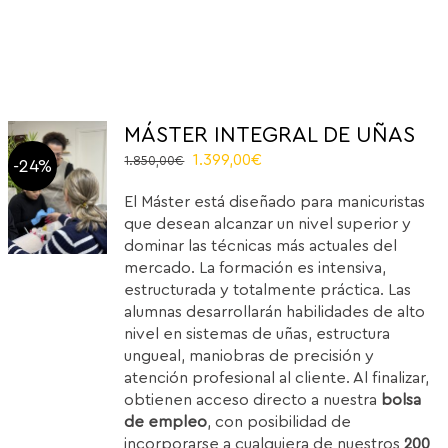
MÁSTER INTEGRAL DE UÑAS
El
El
1.399,00
€
1.850,00
€
-24%
precio
precio
El Máster está diseñado para manicuristas
original
actual
que desean alcanzar un nivel superior y
era:
es:
dominar las técnicas más actuales del
1.850,00€.
1.399,00€.
mercado. La formación es intensiva,
estructurada y totalmente práctica. Las
alumnas desarrollarán habilidades de alto
nivel en sistemas de uñas, estructura
ungueal, maniobras de precisión y
atención profesional al cliente. Al finalizar,
obtienen acceso directo a nuestra
bolsa
de empleo
, con posibilidad de
incorporarse a cualquiera de nuestros
200