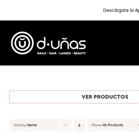
Descárgate la Ap
Skip
to
content
VER PRODUCTOS
Sort by
Name
Show
48 Products