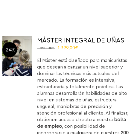
MÁSTER INTEGRAL DE UÑAS
El
El
1.399,00
€
1.850,00
€
-24%
precio
precio
El Máster está diseñado para manicuristas
original
actual
que desean alcanzar un nivel superior y
era:
es:
dominar las técnicas más actuales del
1.850,00€.
1.399,00€.
mercado. La formación es intensiva,
estructurada y totalmente práctica. Las
alumnas desarrollarán habilidades de alto
nivel en sistemas de uñas, estructura
ungueal, maniobras de precisión y
atención profesional al cliente. Al finalizar,
obtienen acceso directo a nuestra
bolsa
de empleo
, con posibilidad de
incorporarse a cualquiera de nuestros
200