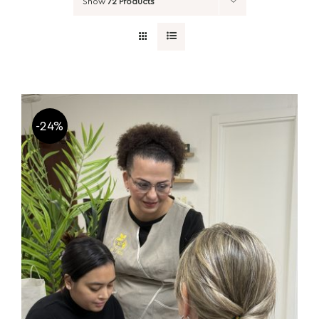
Show
72 Products
-24%