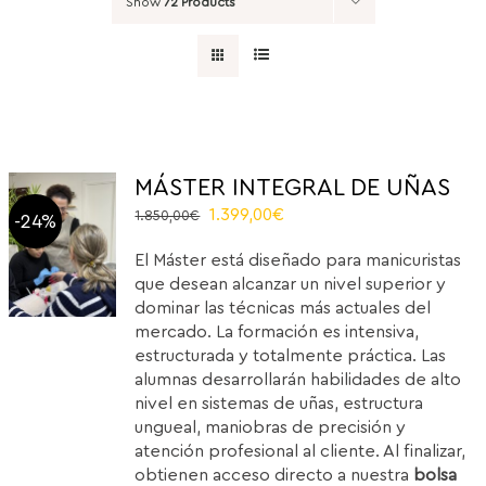
Show
72 Products
MÁSTER INTEGRAL DE UÑAS
El
El
1.399,00
€
1.850,00
€
-24%
precio
precio
El Máster está diseñado para manicuristas
original
actual
que desean alcanzar un nivel superior y
era:
es:
dominar las técnicas más actuales del
1.850,00€.
1.399,00€.
mercado. La formación es intensiva,
estructurada y totalmente práctica. Las
alumnas desarrollarán habilidades de alto
nivel en sistemas de uñas, estructura
ungueal, maniobras de precisión y
atención profesional al cliente. Al finalizar,
obtienen acceso directo a nuestra
bolsa