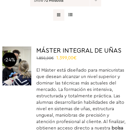
Show
72 Products
MÁSTER INTEGRAL DE UÑAS
El
El
1.399,00
€
1.850,00
€
-24%
precio
precio
El Máster está diseñado para manicuristas
original
actual
que desean alcanzar un nivel superior y
era:
es:
dominar las técnicas más actuales del
1.850,00€.
1.399,00€.
mercado. La formación es intensiva,
estructurada y totalmente práctica. Las
alumnas desarrollarán habilidades de alto
nivel en sistemas de uñas, estructura
ungueal, maniobras de precisión y
atención profesional al cliente. Al finalizar,
obtienen acceso directo a nuestra
bolsa