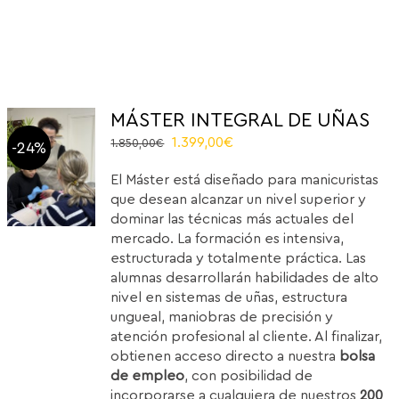
MÁSTER INTEGRAL DE UÑAS
El
El
1.399,00
€
1.850,00
€
-24%
precio
precio
El Máster está diseñado para manicuristas
original
actual
que desean alcanzar un nivel superior y
era:
es:
dominar las técnicas más actuales del
1.850,00€.
1.399,00€.
mercado. La formación es intensiva,
estructurada y totalmente práctica. Las
alumnas desarrollarán habilidades de alto
nivel en sistemas de uñas, estructura
ungueal, maniobras de precisión y
atención profesional al cliente. Al finalizar,
obtienen acceso directo a nuestra
bolsa
de empleo
, con posibilidad de
incorporarse a cualquiera de nuestros
200