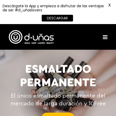
X
Descárgate la App y empieza a disfrutar de las ventajas
de ser #d_uñaslovers
DESCARGAR
Skip
to
content
ESMALTADO
PERMANENTE
El único esmaltado permanente del
mercado de larga duración y 10Free