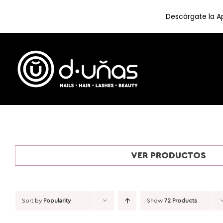
Descárgate la Ap
Skip
to
content
VER PRODUCTOS
Sort by
Popularity
Show
72 Products