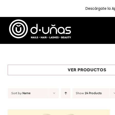
Descárgate la Ap
Skip
to
content
VER PRODUCTOS
Sort by
Name
Show
24 Products