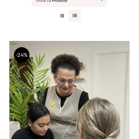
Show
72 Products
-24%