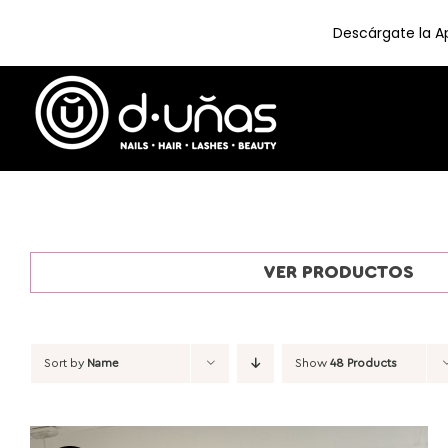
Descárgate la Ap
Skip
to
content
VER PRODUCTOS
Sort by
Name
Show
48 Products