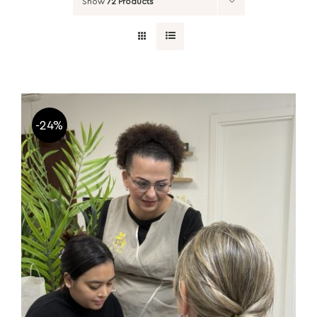
Show
72 Products
-24%