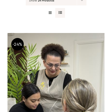
Show
24 Products
-24%