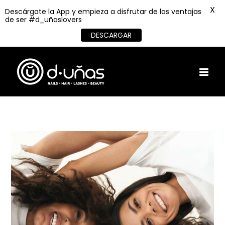
X
Descárgate la App y empieza a disfrutar de las ventajas
de ser #d_uñaslovers
DESCARGAR
Skip
to
content