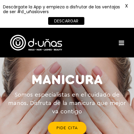
X
Descárgate la App y empieza a disfrutar de las ventajas
de ser #d_uñaslovers
DESCARGAR
Skip
to
content
MANICURA
Somos especialistas en el cuidado de
manos. Disfruta de la manicura que mejor
va contigo
PIDE CITA