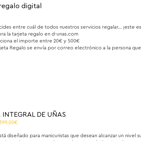
regalo digital
cides entre cuál de todos nuestros servicios regalar... ¡este e
a la tarjeta regalo en d-unas.com
ciona el importe entre 20€ y 500€
rjeta Regalo se envía por correo electrónico a la persona que
 INTEGRAL DE UÑAS
riginal
Current
.399,00
€
rice
price
stá diseñado para manicuristas que desean alcanzar un nivel 
as:
is: