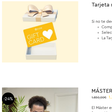
Tarjeta 
Si no te de
Compr
Selec
La Ta
MÁSTER
O
1
1.850,00
€
-24%
p
El Máster e
w