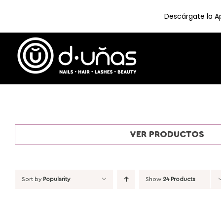
Descárgate la Ap
Skip
to
content
VER PRODUCTOS
Sort by
Popularity
Show
24 Products