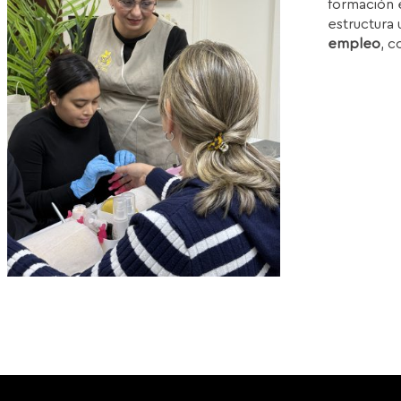
formación e
1
estructura 
empleo
, c