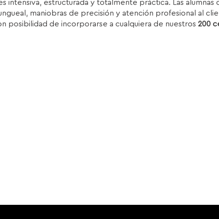
s intensiva, estructurada y totalmente práctica. Las alumnas d
.850,00€.
1.399,00€.
ungueal, maniobras de precisión y atención profesional al clie
on posibilidad de incorporarse a cualquiera de nuestros
200 c