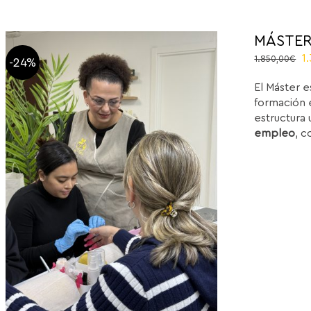
MÁSTER
O
1
1.850,00
€
-24%
p
El Máster e
w
formación e
1
estructura 
empleo
, c