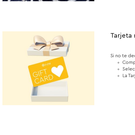
Tarjeta 
Si no te de
Compr
Selec
La Ta