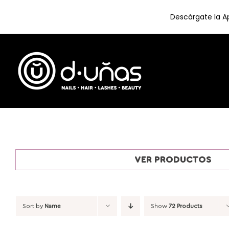
Descárgate la Ap
Skip
to
content
VER PRODUCTOS
Sort by
Name
Show
72 Products