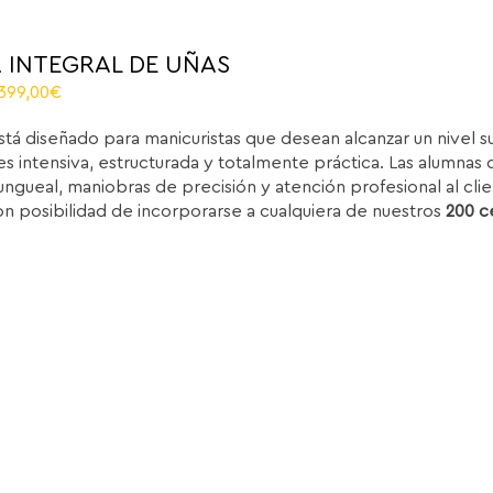
 INTEGRAL DE UÑAS
riginal
Current
.399,00
€
rice
price
stá diseñado para manicuristas que desean alcanzar un nivel 
as:
is:
s intensiva, estructurada y totalmente práctica. Las alumnas d
.850,00€.
1.399,00€.
ungueal, maniobras de precisión y atención profesional al clie
on posibilidad de incorporarse a cualquiera de nuestros
200 c