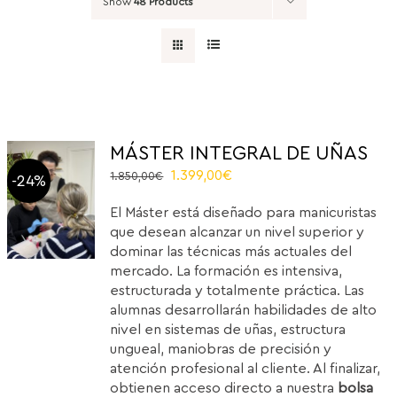
Show
48 Products
MÁSTER INTEGRAL DE UÑAS
Original
Current
1.399,00
€
1.850,00
€
-24%
price
price
El Máster está diseñado para manicuristas
was:
is:
que desean alcanzar un nivel superior y
1.850,00€.
1.399,00€.
dominar las técnicas más actuales del
mercado. La formación es intensiva,
estructurada y totalmente práctica. Las
alumnas desarrollarán habilidades de alto
nivel en sistemas de uñas, estructura
ungueal, maniobras de precisión y
atención profesional al cliente. Al finalizar,
obtienen acceso directo a nuestra
bolsa