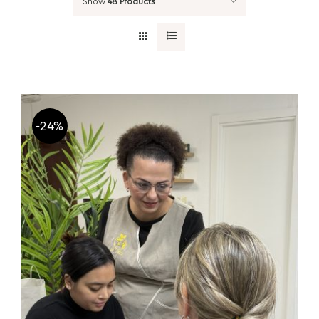
Show
48 Products
-24%