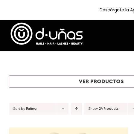
Descárgate la Ap
Skip
to
content
VER PRODUCTOS
Sort by
Rating
Show
24 Products