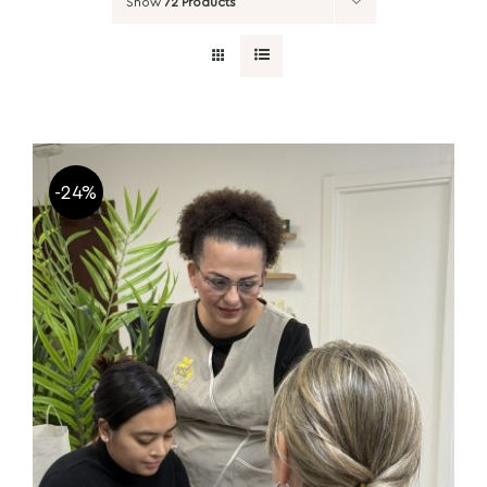
Show
72 Products
-24%