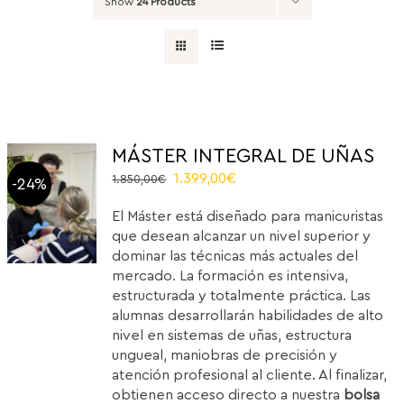
Show
24 Products
MÁSTER INTEGRAL DE UÑAS
Original
Current
1.399,00
€
1.850,00
€
-24%
price
price
El Máster está diseñado para manicuristas
was:
is:
que desean alcanzar un nivel superior y
1.850,00€.
1.399,00€.
dominar las técnicas más actuales del
mercado. La formación es intensiva,
estructurada y totalmente práctica. Las
alumnas desarrollarán habilidades de alto
nivel en sistemas de uñas, estructura
ungueal, maniobras de precisión y
atención profesional al cliente. Al finalizar,
obtienen acceso directo a nuestra
bolsa