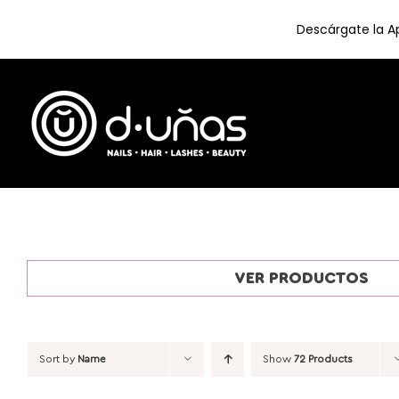
Descárgate la Ap
Skip
to
content
VER PRODUCTOS
Sort by
Name
Show
72 Products