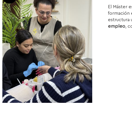
p
El Máster e
w
formación e
1
estructura 
empleo
, c