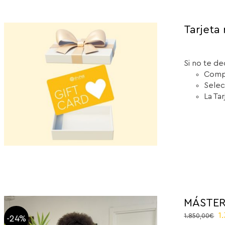
Tarjeta 
Si no te de
Compr
Selec
La Ta
MÁSTER
O
1
1.850,00
€
-24%