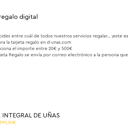
regalo digital
cides entre cuál de todos nuestros servicios regalar... ¡este e
a la tarjeta regalo en d-unas.com
ciona el importe entre 20€ y 500€
rjeta Regalo se envía por correo electrónico a la persona que
 INTEGRAL DE UÑAS
riginal
Current
.399,00
€