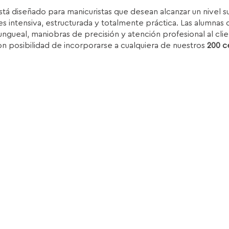
rice
price
stá diseñado para manicuristas que desean alcanzar un nivel 
as:
is:
s intensiva, estructurada y totalmente práctica. Las alumnas d
.850,00€.
1.399,00€.
ungueal, maniobras de precisión y atención profesional al clie
on posibilidad de incorporarse a cualquiera de nuestros
200 c