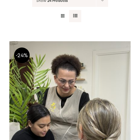
Show
24 Products
-24%