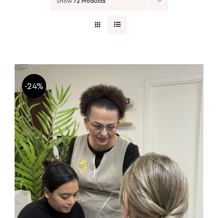
Show
72 Products
-24%