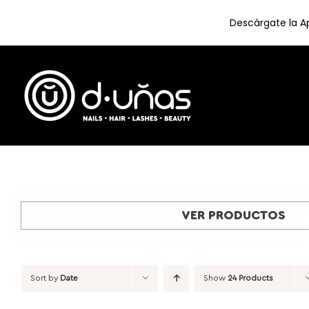
Descárgate la Ap
Skip
to
content
VER PRODUCTOS
Sort by
Date
Show
24 Products